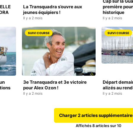
Cap sur la Gu
ELLE
La Transquadra s’ouvre aux
première pour
ADRA
jeunes équipiers !
historique
Il y a 2 mois
Il y a 2 mois
SUIVI COURSE
SUIVI COURSE
 un
3e Transquadra et 3e victoire
Départ demain
tions
pour Alex Ozon !
alizés au ren
Il y a 2 mois
Il y a 2 mois
Charger 2 articles supplémentaire
Affichés
8
articles sur
10