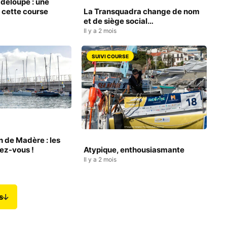
adeloupe : une
 cette course
La Transquadra change de nom
et de siège social…
Il y a 2 mois
SUIVI COURSE
 de Madère : les
dez-vous !
Atypique, enthousiasmante
Il y a 2 mois
s