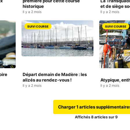
ux
première pour cette course
La Transquad
historique
et de siège so
Il y a 2 mois
Il y a 2 mois
SUIVI COURSE
SUIVI COURSE
oire
Départ demain de Madère : les
alizés au rendez-vous !
Atypique, en
Il y a 2 mois
Il y a 2 mois
Charger 1 articles supplémentaire
Affichés
8
articles sur
9