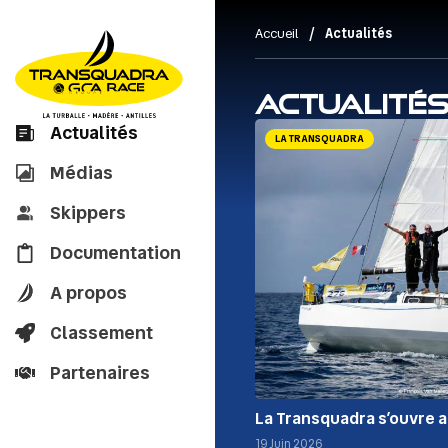
/
Accueil
Actualités
Actualité
Actualités
LA TRANSQUADRA
Médias
Skippers
Documentation
A propos
Classement
Partenaires
La Transquadra s’ouvre a
19 Juin 2026