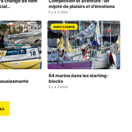
ra change de nom
Compétition et aventure : un
cial…
mijoté de plaisirs et d’émotions
Il y a 2 mois
SUIVI COURSE
64 marins dans les starting-
thousiasmante
blocks
Il y a 2 mois
s